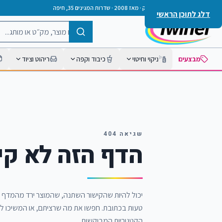
חנות אחת לבית, למשרד ולעסק · מאז
2008
·
שדרות המגינים 35, חיפה
דלג לתוכן הראשי
מבצעים
ניקוי וחיטוי
כיבוד וקפה
ריהוט וציוד
שגיאה 404
הדף הזה לא קי
יכול להיות שהקישור השתנה, שהמוצר ירד מהמדף 
טעות בכתובת. חפשו את מה שרציתם, או המשיכו ל
הקטגוריות המבוקשות.