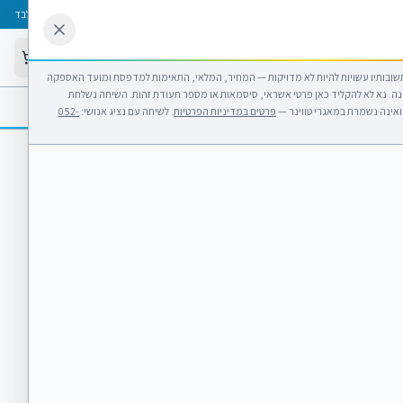
052-2977335
וואטסאפ
א׳-ה׳ 08:00-17:00
·
ו׳ 08:00-13:00
·
בימי ו׳ וערבי חג — בחנות בלבד
שלום,
התחבר
 תשובותיו עשויות להיות לא מדויקות — המחיר, המלאי, התאימות למדפסת ומועד האספקה
ה. נא לא להקליד כאן פרטי אשראי, סיסמאות או מספר תעודת זהות. השיחה נשלחת
כון
אודות
חשוב לדעת
צור קשר
ואינה נשמרת במאגרי טווינר —
פרטים במדיניות הפרטיות
. לשיחה עם נציג אנושי:
052-