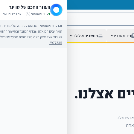
04-8538833
העוזר החכם של טווינר
עוזר אוטומטי (AI) — לא נציג אנושי
זהו עוזר אוטומטי המבוסס על בינה מלאכותית.
המחייבים הם אלה שבדף המוצר ובאישור ההזמנ
נייר ומוצריו
מחשבים וסלולר
טונרים וראשי דיו
מדפסות ומי
לעיבוד אצל ספק בינה מלאכותית מחוץ לישראל 
.
2977335
לאן ממשיכים מכאן
ים אצלנו.
טונרים וראשי דיו
נייר ומוצריו
או שנפלה
אחת
ריהוט וציוד משרדי