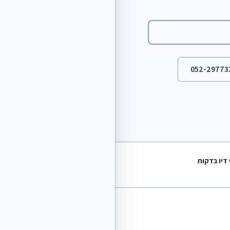
מוצרי ניקוי וחיטוי
מבצעים חמים
מילוי ראשי דיו בחיפה
052-29773
לכל הקטלוג
 דיו בדקות
השכרת מדפסות לעסקים
כולל שירות ותחזוקה
מידע ועזרה