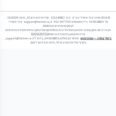
©
2026
טווינר ציוד משרדי בע״מ
· ח.פ.
515240802
·
שדרות המגינים 35, חיפה 3326509
·
טל׳
04-8538833
· נייד/וואטסאפ
052-2977335
·
support@twiner.co.il
· ציוד משרדי
לעסקים ופרטיים מאז
2008
תנאי רכישה ותקנון
תנאי שימוש באתר
מדיניות משלוחים
ביטול עסקה והחזרות
מדיניות פרטיות
מדיניות Cookie
הצהרת נגישות
הגדרות פרטיות
ביטול עסקה — טופס מקוון
· אפשר גם בטלפון
04-8538833
, בדוא״ל
support@twiner.co.il
,
בסניף
שדרות המגינים 35, חיפה
או בדואר רשום.