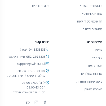
ריהוט וציוד משרדי
בלוג ומדריכים
מוצרי ניקוי וחיטוי
חד פעמי כיבוד וקפה
מחשבים וסלולר
מידע ועזרה
יצירת קשר
04-8538833
(
טלפון
)
אודות
052-2977335
(
נייד · וואטסאפ
)
צור קשר
support@twiner.co.il
חשוב לדעת
שדרות המגינים 35, חיפה
מדיניות משלוחים
מרלוג - הפטיש 4, טירת הכרמל
ביטול עסקה והחזרות
א׳-ה׳ 08:00-17:00
ו׳ 08:00-13:00
הצהרת נגישות
בימי ו׳ וערבי חג — בחנות בלבד